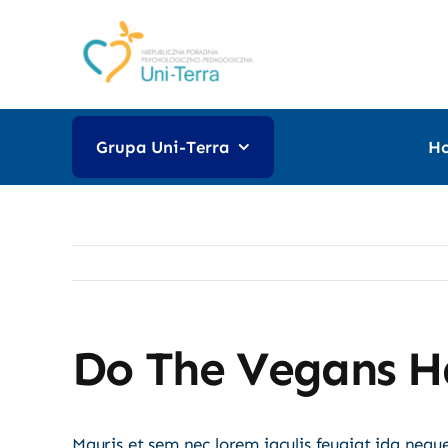
Przejdź
do
zawartości
Grupa Uni-Terra
H
Do The Vegans H
Mauris et sem nec lorem iaculis feugiat ida nequ