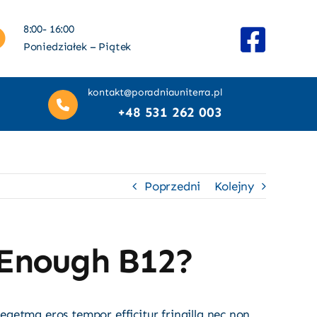
8:00- 16:00
Poniedziałek – Piątek
kontakt@poradniauniterra.pl
+48 531 262 003
Poprzedni
Kolejny
 Enough B12?
egetma eros tempor efficitur fringilla nec non