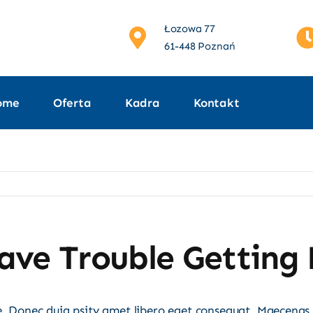
Łozowa 77
61-448 Poznań
ome
Oferta
Kadra
Kontakt
ave Trouble Getting
e. Donec duia psity amet libero eget consequat. Maecenas 