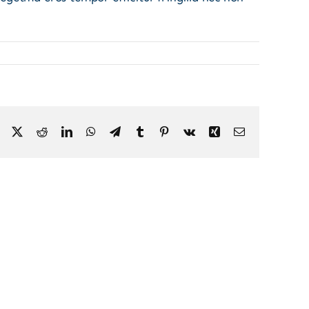
Facebook
X
Reddit
LinkedIn
WhatsApp
Telegram
Tumblr
Pinterest
Vk
Xing
Email