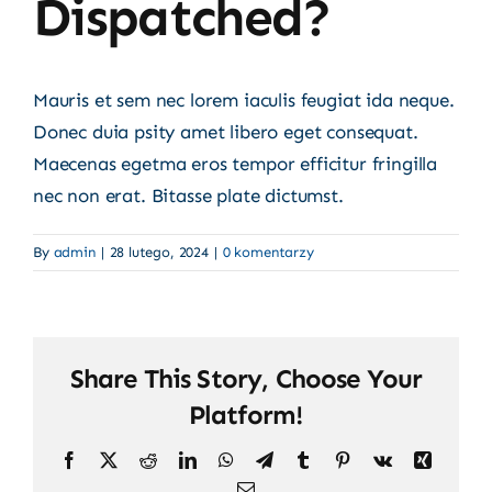
Dispatched?
Mauris et sem nec lorem iaculis feugiat ida neque.
Donec duia psity amet libero eget consequat.
Maecenas egetma eros tempor efficitur fringilla
nec non erat. Bitasse plate dictumst.
By
admin
|
28 lutego, 2024
|
0 komentarzy
Share This Story, Choose Your
Platform!
Facebook
X
Reddit
LinkedIn
WhatsApp
Telegram
Tumblr
Pinterest
Vk
Xing
Email