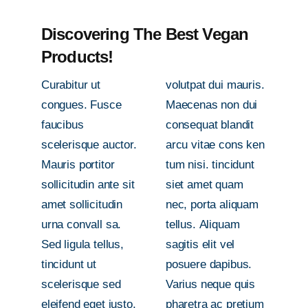
Discovering The Best Vegan
Products!
Curabitur ut
volutpat dui mauris.
congues. Fusce
Maecenas non dui
faucibus
consequat blandit
scelerisque auctor.
arcu vitae cons ken
Mauris portitor
tum nisi. tincidunt
sollicitudin ante sit
siet amet quam
amet sollicitudin
nec, porta aliquam
urna convall sa.
tellus. Aliquam
Sed ligula tellus,
sagitis elit vel
tincidunt ut
posuere dapibus.
scelerisque sed
Varius neque quis
eleifend eget justo.
pharetra ac pretium