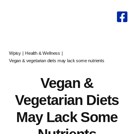
Przejdź
do
zawartości
Wpisy
Health & Wellness
Vegan & vegetarian diets may lack some nutrients
Vegan &
Vegetarian Diets
May Lack Some